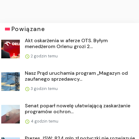
Powiązane
Akt oskarżenia w aferze OTS. Byłym
menedżerom Orlenu grozi 2...
2 godzin temu
Nasz Prąd uruchamia program „Magazyn od
zaufanego sprzedawcy...
3 godzin temu
Senat poparł nowelę ułatwiającą zaskarżanie
programów ochron...
4 godzin temu
Prezes JSW: 824 mln zł pożyczki nie rozwiązuje