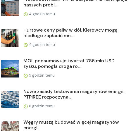
naszych probl...
4 godzin temu
Hurtowe ceny paliw w dół. Kierowcy mogą
niedługo zapłacić mn...
4 godzin temu
MOL podsumowuje kwartał. 786 mln USD
zysku, pomogła droga ro...
5 godzin temu
Nowe zasady testowania magazynów energii.
PTPiREE rozpoczyna...
6 godzin temu
Węgry muszą budować więcej magazynów
energii