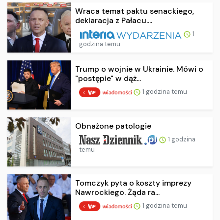
Wraca temat paktu senackiego,
deklaracja z Pałacu....
1
godzina temu
Trump o wojnie w Ukrainie. Mówi o
"postępie" w dąż...
1 godzina temu
Obnażone patologie
1 godzina
temu
Tomczyk pyta o koszty imprezy
Nawrockiego. Żąda ra...
1 godzina temu