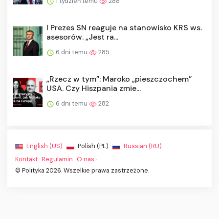
1 tydzień temu
288
I Prezes SN reaguje na stanowisko KRS ws.
asesorów. „Jest ra...
6 dni temu
285
„Rzecz w tym”: Maroko „pieszczochem”
USA. Czy Hiszpania zmie...
6 dni temu
282
English (US) ·
Polish (PL) ·
Russian (RU) ·
Kontakt
·
Regulamin
·
O nas
·
© Polityka 2026. Wszelkie prawa zastrzeżone.