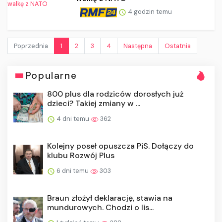
4 godzin temu
Poprzednia
1
2
3
4
Następna
Ostatnia
Popularne
800 plus dla rodziców dorosłych już
dzieci? Takiej zmiany w ...
4 dni temu
362
Kolejny poseł opuszcza PiS. Dołączy do
klubu Rozwój Plus
6 dni temu
303
Braun złożył deklarację, stawia na
mundurowych. Chodzi o lis...